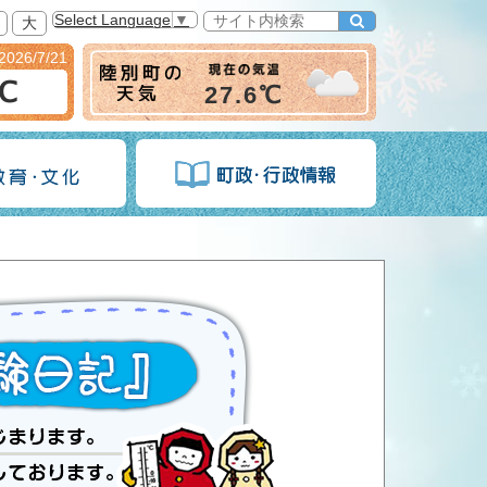
Select Language
▼
大
2026/7/21
6℃
27.6℃