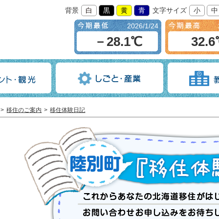
背景
白
黒
黄
青
文字サイズ
小
中
2026/1/24
－28.1℃
32.
移住のご案内
移住体験日記