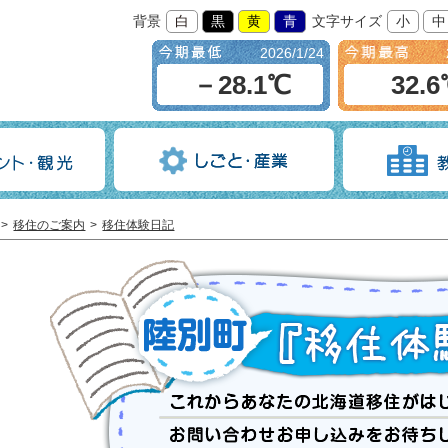
背景
白
黒
黄
青
文字サイズ
小
中
2026/1/24
－28.1℃
32.
移住のご案内
移住体験日記