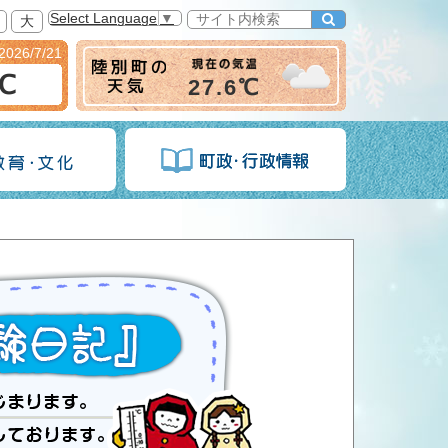
Select Language
▼
大
2026/7/21
6℃
27.6℃