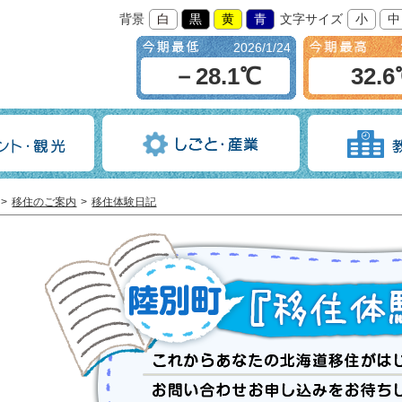
背景
白
黒
黄
青
文字サイズ
小
中
2026/1/24
－28.1℃
32.
移住のご案内
移住体験日記