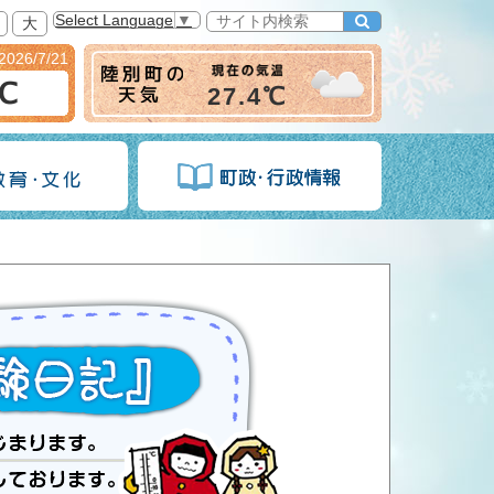
Select Language
▼
大
2026/7/21
6℃
27.4℃