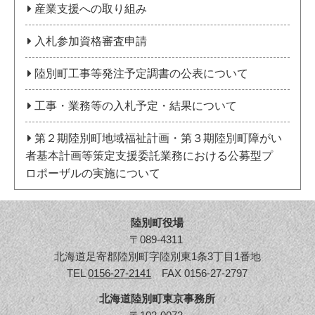
産業支援への取り組み
入札参加資格審査申請
陸別町工事等発注予定調書の公表について
工事・業務等の入札予定・結果について
第２期陸別町地域福祉計画・第３期陸別町障がい
者基本計画等策定支援委託業務における公募型プ
ロポーザルの実施について
陸別町役場
〒089-4311
北海道足寄郡陸別町字陸別東1条3丁目1番地
TEL
0156-27-2141
FAX 0156-27-2797
北海道陸別町東京事務所