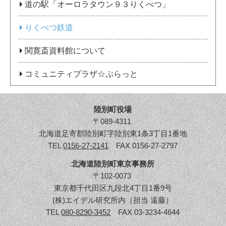
道の駅「オーロラタウン９３りくべつ」
りくべつ鉄道
関寛斎資料館について
コミュニティプラザ☆ぷらっと
陸別町役場
〒089-4311
北海道足寄郡陸別町字陸別東1条3丁目1番地
TEL
0156-27-2141
FAX 0156-27-2797
北海道陸別町東京事務所
〒102-0073
東京都千代田区九段北4丁目1番9号
(株)エイデル研究所内（担当 遠藤）
TEL
080-8290-3452
FAX 03-3234-4644