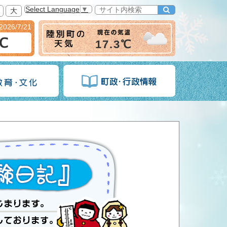
Select Language
▼
大
2026/7/21
6℃
17.3℃