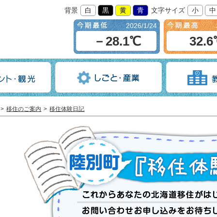
背景
白
黒
黄
青
文字サイズ
小
中
2026/1/24
－28.1℃
32.
移住のご案内
移住体験日記