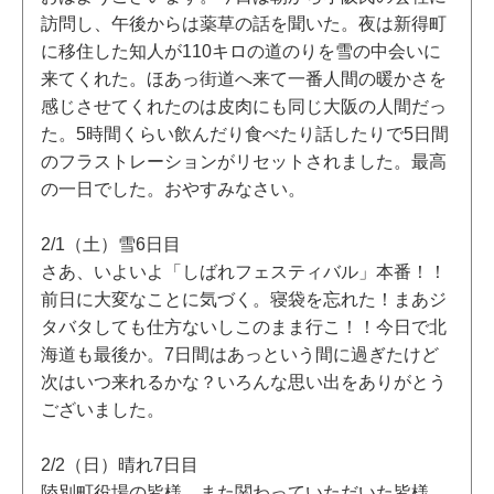
訪問し、午後からは薬草の話を聞いた。夜は新得町
に移住した知人が110キロの道のりを雪の中会いに
来てくれた。ほあっ街道へ来て一番人間の暖かさを
感じさせてくれたのは皮肉にも同じ大阪の人間だっ
た。5時間くらい飲んだり食べたり話したりで5日間
のフラストレーションがリセットされました。最高
の一日でした。おやすみなさい。
2/1（土）雪6日目
さあ、いよいよ「しばれフェスティバル」本番！！
前日に大変なことに気づく。寝袋を忘れた！まあジ
タバタしても仕方ないしこのまま行こ！！今日で北
海道も最後か。7日間はあっという間に過ぎたけど
次はいつ来れるかな？いろんな思い出をありがとう
ございました。
2/2（日）晴れ7日目
陸別町役場の皆様、また関わっていただいた皆様、