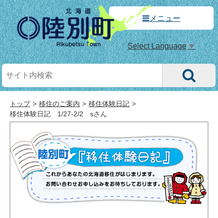
メニュー
Select Language
▼
トップ
移住のご案内
移住体験日記
移住体験日記 1/27-2/2 sさん