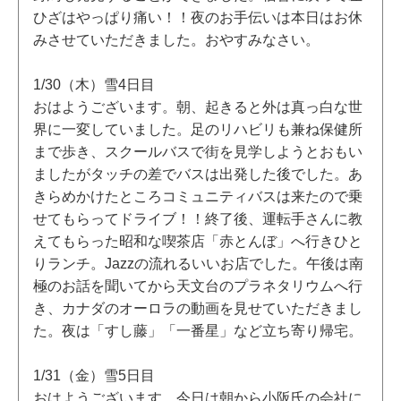
ひざはやっぱり痛い！！夜のお手伝いは本日はお休
みさせていただきました。おやすみなさい。
1/30（木）雪4日目
おはようございます。朝、起きると外は真っ白な世
界に一変していました。足のリハビリも兼ね保健所
まで歩き、スクールバスで街を見学しようとおもい
ましたがタッチの差でバスは出発した後でした。あ
きらめかけたところコミュニティバスは来たので乗
せてもらってドライブ！！終了後、運転手さんに教
えてもらった昭和な喫茶店「赤とんぼ」へ行きひと
りランチ。Jazzの流れるいいお店でした。午後は南
極のお話を聞いてから天文台のプラネタリウムへ行
き、カナダのオーロラの動画を見せていただきまし
た。夜は「すし藤」「一番星」など立ち寄り帰宅。
1/31（金）雪5日目
おはようございます。今日は朝から小阪氏の会社に