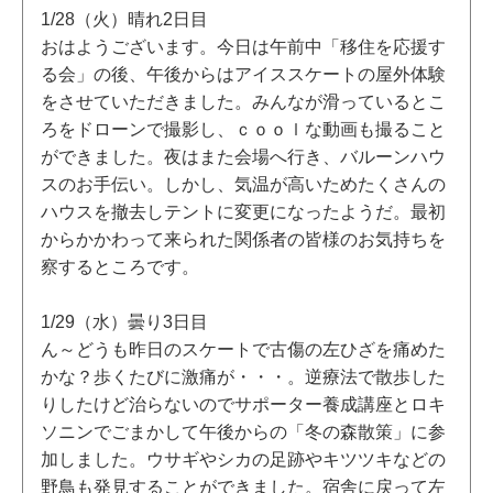
1/28（火）晴れ2日目
おはようございます。今日は午前中「移住を応援す
る会」の後、午後からはアイススケートの屋外体験
をさせていただきました。みんなが滑っているとこ
ろをドローンで撮影し、ｃｏｏｌな動画も撮ること
ができました。夜はまた会場へ行き、バルーンハウ
スのお手伝い。しかし、気温が高いためたくさんの
ハウスを撤去しテントに変更になったようだ。最初
からかかわって来られた関係者の皆様のお気持ちを
察するところです。
1/29（水）曇り3日目
ん～どうも昨日のスケートで古傷の左ひざを痛めた
かな？歩くたびに激痛が・・・。逆療法で散歩した
りしたけど治らないのでサポーター養成講座とロキ
ソニンでごまかして午後からの「冬の森散策」に参
加しました。ウサギやシカの足跡やキツツキなどの
野鳥も発見することができました。宿舎に戻って左