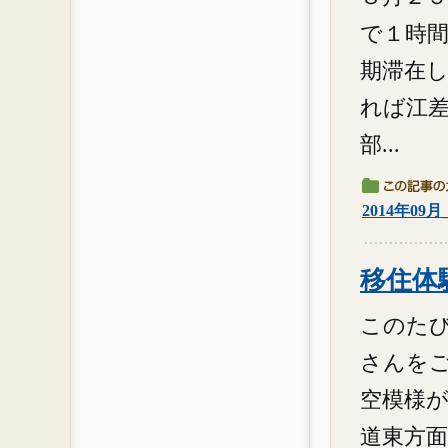
で１時
期滞在し
れば江
部...
2014年09
移住体験
このた
さんを
空模様
道東方