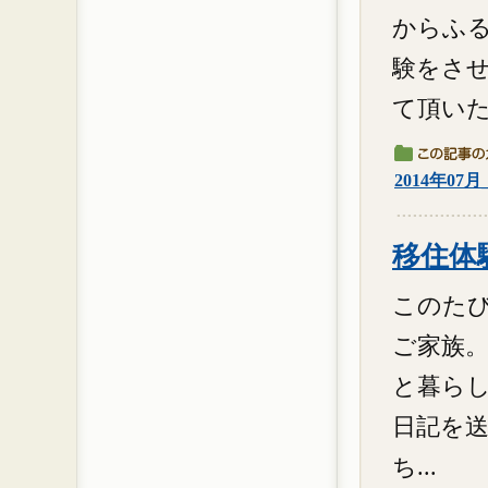
からふ
験をさせ
て頂いた
2014年07
移住体験
このた
ご家族。
と暮ら
日記を
ち...