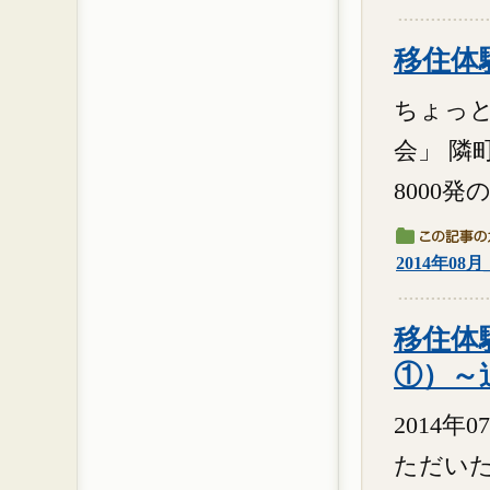
移住体験
ちょっと
会」 隣
8000発
2014年08
移住体験
①）～
2014
ただい