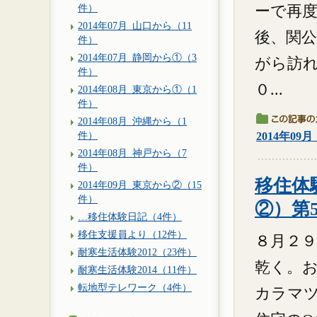
件）
ーで再度
2014年07月_山口から（11
後、関
件）
2014年07月_静岡から①（3
がら訪
件）
０...
2014年08月_東京から①（1
件）
2014年08月_沖縄から（1
件）
2014年09
2014年08月_神戸から（7
件）
移住体験
2014年09月_東京から②（15
件）
②）第
…移住体験日記（4件）
移住支援員より（12件）
８月２９
耐寒生活体験2012（23件）
乾く。
耐寒生活体験2014（11件）
転地型テレワーク（4件）
カラマ