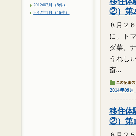
移住体験
2012年2月（8件）
②）第
2012年1月（16件）
８月２６
に。ト
ダ菜、
うれしい
斎...
2014年09
移住体験
②）第
８月２５