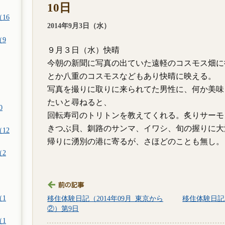
10日
16
2014年9月3日（水）
（9
９月３日（水）快晴
今朝の新聞に写真の出ていた遠軽のコスモス畑に
とか八重のコスモスなどもあり快晴に映える。
写真を撮りに取りに来られてた男性に、何か美味
たいと尋ねると、
0
回転寿司のトリトンを教えてくれる。炙りサーモ
きつぶ貝、釧路のサンマ、イワシ、旬の握りに大
12
帰りに湧別の港に寄るが、さほどのことも無し。
（2
（1
移住体験日記（2014年09月_東京から
移住体験日記（
②）第9日
（1