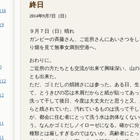
終日
16
2014年9月7日（日）
（9
９月７日（日）晴れ
ガンビーの斉藤さん、ご近所さんにあいさつをし
り畑を見て無事女満別空港へ。
おわりに。
0
ご近所の方たちとも交流が出来て興味深い、山の
とも出来た。
12
ただ、ゴミだしの煩雑さには参った。ある日、生
て、とうきびの芯は木屑だからと紙が貼ってあっ
（2
洗って干して後日、今度は大丈夫だと思うと又、
らと残されていた。汚れているものは洗って干し
が、都会に住む者にとって洗う水は勿体なくない
（1
う。なんかゴミだしノイローゼになる。確かに分
種類とは厳しすぎるのではないか。高齢者にとっ
（1