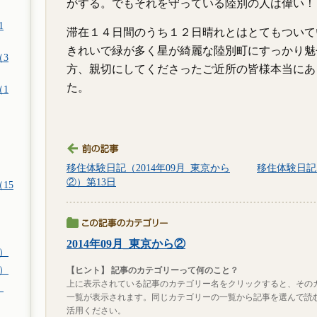
がする。でもそれを守っている陸別の人は偉い！
1
滞在１４日間のうち１２日晴れとはとてもついて
きれいで緑が多く星が綺麗な陸別町にすっかり魅
（3
方、親切にしてくださったご近所の皆様本当にあ
た。
（1
移住体験日記（2014年09月_東京から
移住体験日記（
②）第13日
15
2014年09月_東京から②
件）
件）
【ヒント】 記事のカテゴリーって何のこと？
上に表示されている記事のカテゴリー名をクリックすると、その
）
一覧が表示されます。同じカテゴリーの一覧から記事を選んで読
活用ください。