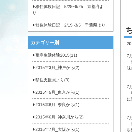
移住体験日記 5/28~6/25 京都府よ
り
移住体験日記 2/19~3/5 千葉県より
カテゴリー別
2
耐寒生活体験2015(11)
7
陸
2015年3月_神戸から(2)
味
移住支援員より(3)
7
2015年5月_東京から(1)
雌
に
2015年6月_奈良から(1)
2015年6月_神奈川から(2)
7
陸
2015年7月_大阪から(1)
歩