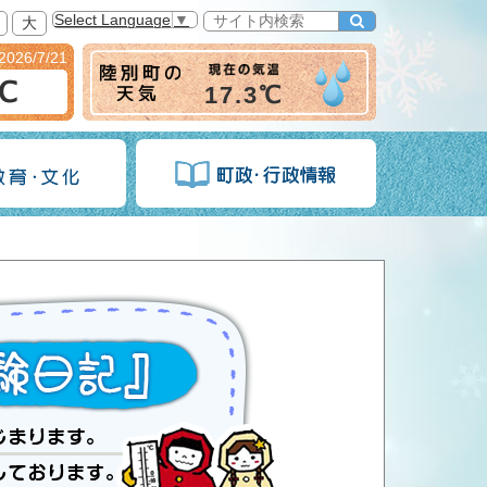
Select Language
▼
大
2026/7/21
6℃
17.3℃