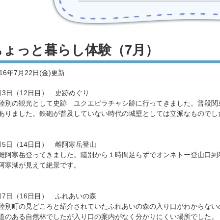
ちょっと暮らし体験（7月）
016年7月22日(金)
更新
月3日（12日目） 史跡めぐり
別の観光として史跡 ユクエピラチャシ跡に行ってきました。普段関
ありました。鉄砲が普及していない時代の城壁としては立派なものでし
月5日（14日目） 雌阿寒岳登山
阿寒岳登ってきました。陸別から１時間足らずでオンネトー登山口到
阿寒湖が見えて絶景です。
月7日（16日目） ふれあいの森
別町の見どころと紹介されていたふれあいの森の入り口がわからない
道のある自然林でしたが入り口の案内がなく分かりにくい場所でした。