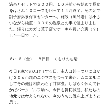
温泉とセットで５００円。１０時前から始めて昼食
をはさみ１０コースを回って１４時終了。その足で
訓子府温泉保養センターへ。施設（風呂場）は小さ
いながら純度１００％の温泉との事で温まりまし
た。帰りにカガミ菓子店でケーキを買い充実（？）
した一日でした。
６/１６（金） ８日目 くもりのち晴
今日も家でのんびりする日。主人は川へつりに出か
け３０ｃｍ超のニジマスをつって来た。ムニエルに
してその他は相変わらず甘露煮。しばらく休んでわ
かばパークゴルフ場へ。今日も貸切状態。私たちの
地元では考えられない。今のうちに腕を上げようと
思う。