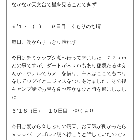
なかなか天文台で星を見ることできず...
６/１７ (土) ９日目 くもりのち晴
毎日、朝からすっきり晴れず。
今日はチミケップシ湖へ行って来ました。２７ｋｍ
との事ですが、ダートが８ｋｍもあり秘境たるゆえ
んか？ホテルでカヌーを借り、主人はここでもつり
をしてウグイとニジマスをつりあげました。その後
キャンプ場でお昼を食べ静かなひと時を過ごしまし
た。
６/１８（日） １０日目 晴/くもり
今日は朝から久しぶりの晴天。お天気が良かったら
９００パークゴルフ場へ行こうと話していたので２