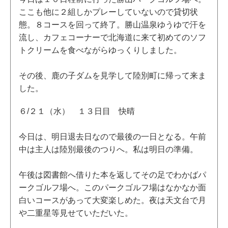
ここも他に２組しかプレーしていないので貸切状
態。８コースを回って終了。勝山温泉ゆうゆで汗を
流し、カフェコーナーで北海道に来て初めてのソフ
トクリームを食べながらゆっくりしました。
その後、鹿の子ダムを見学して陸別町に帰って来ま
した。
６/２１（水） １３日目 快晴
今日は、明日退去日なので最後の一日となる。午前
中は主人は陸別最後のつりへ。私は明日の準備。
午後は図書館へ借りた本を返してその足でわかばパ
ークゴルフ場へ。このパークゴルフ場はなかなか面
白いコースがあって大変楽しめた。夜は天文台で月
や二重星等見せていただいた。