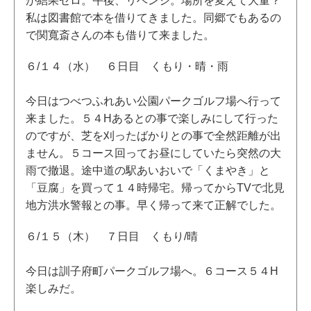
が結果ゼロ。午後、リベンジ。場所を変えて大量？
私は図書館で本を借りてきました。同郷でもあるの
で関寬斎さんの本も借りて来ました。
６/１４（水） ６日目 くもり・晴・雨
今日はつべつふれあい公園パークゴルフ場へ行って
来ました。５４Hあるとの事で楽しみにして行った
のですが、芝を刈ったばかりとの事で全然距離が出
ません。５コース回ってお昼にしていたら突然の大
雨で撤退。途中道の駅あいおいで「くまやき」と
「豆腐」を買って１４時帰宅。帰ってからTVで北見
地方洪水警報との事。早く帰って来て正解でした。
６/１５（木） ７日目 くもり/晴
今日は訓子府町パークゴルフ場へ。６コース５４H
楽しみだ。