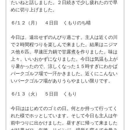
たいねと話しました。２日続きで少し疲れたので早
めに切り上げました。
６/１２（月） ４日目 くもりのち晴
今日は、遠出せずのんびり過ごす。主人は近くの川
で２時間程つりを楽しんで来ました。結果はニジマ
ス他６匹。早速圧力鍋で甘露煮を作りました。味は
上々。いいおかずになりました。今日は気温も上が
り暑かったので、涼しくなった１５時すぎにわかば
パークゴルフ場で一汗かきました。近くにこんない
いパークゴルフ場がありうらやましい限りです。
６/１３（火） ５日目 くもり
今日ははじめてのゴミの日。何とか持って行ってく
れた様でホッとしています。そして今日も主人は午
前中つりに出かけました。昼すぎに帰って来ました