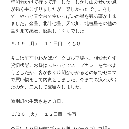
時間弱かけて行って来ました。しかし山のせいか風
が強く手こずりましたが、楽しかったです。そし
て、やっと天文台で空いっぱいの星を観る事が出来
ました。金星、北斗七星、天の川、北極星その他の
星を見て感激、感動しまくりでした。
６/１９（月） １１日目 くもり
今日は午前中わかばパークゴルフ場へ。相変わらず
貸切状態。お昼はぷらっとでスープカレーを食べよ
うとしたが、客が多く時間がかかるとの事でセコマ
で買い物をして内食としました。今までの疲れが出
たのか、二人して昼寝をしました。
陸別町の生活もあと３日。
６/２０（火） １２日目 快晴
今日は１０日程前に行った勝山パークゴルフ場へ。