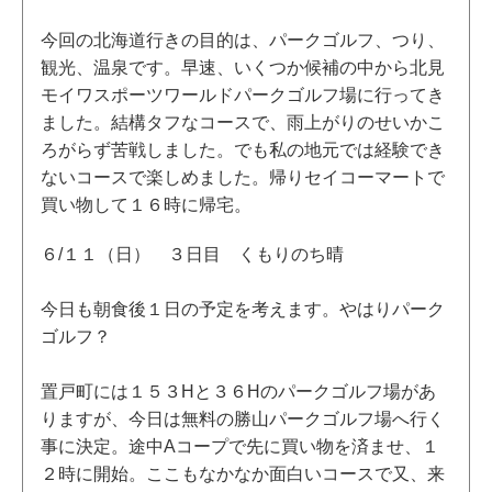
今回の北海道行きの目的は、パークゴルフ、つり、
観光、温泉です。早速、いくつか候補の中から北見
モイワスポーツワールドパークゴルフ場に行ってき
ました。結構タフなコースで、雨上がりのせいかこ
ろがらず苦戦しました。でも私の地元では経験でき
ないコースで楽しめました。帰りセイコーマートで
買い物して１６時に帰宅。
６/１１（日） ３日目 くもりのち晴
今日も朝食後１日の予定を考えます。やはりパーク
ゴルフ？
置戸町には１５３Hと３６Hのパークゴルフ場があ
りますが、今日は無料の勝山パークゴルフ場へ行く
事に決定。途中Aコープで先に買い物を済ませ、１
２時に開始。ここもなかなか面白いコースで又、来