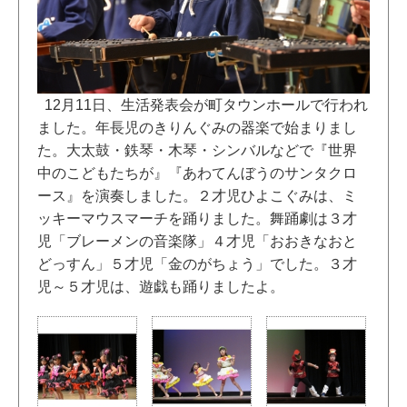
12月11日、生活発表会が町タウンホールで行われ
ました。年長児のきりんぐみの器楽で始まりまし
た。大太鼓・鉄琴・木琴・シンバルなどで『世界
中のこどもたちが』『あわてんぼうのサンタクロ
ース』を演奏しました。２才児ひよこぐみは、ミ
ッキーマウスマーチを踊りました。舞踊劇は３才
児「ブレーメンの音楽隊」４才児「おおきなおと
どっすん」５才児「金のがちょう」でした。３才
児～５才児は、遊戯も踊りましたよ。