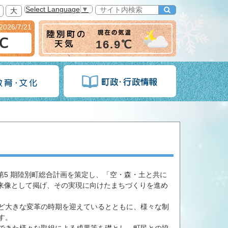
Select Language
▼
大
2026/7/21
6℃
16.9℃
第5 期陸別町総合計画を策定し、「空・森・土と共に
将来像として掲げ、その実現に向けたまちづくりを進め
ど大きな変革の時期を迎えているとともに、様々な制
す。