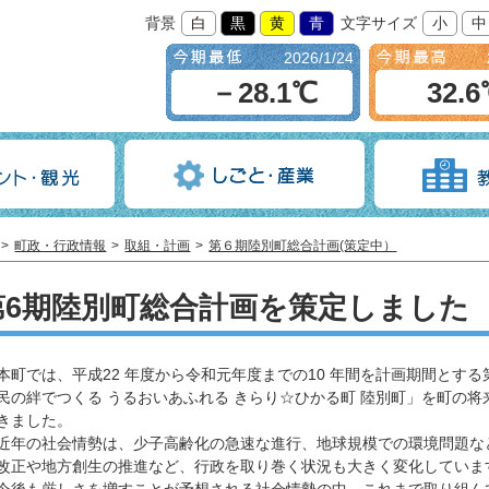
背景
白
黒
黄
青
文字サイズ
小
中
2026/1/24
－28.1℃
32.
町政・行政情報
取組・計画
第６期陸別町総合計画(策定中）
第6期陸別町総合計画を策定しました
町では、平成22 年度から令和元年度までの10 年間を計画期間とする
民の絆でつくる うるおいあふれる きらり☆ひかる町 陸別町」を町の
きました。
年の社会情勢は、少子高齢化の急速な進行、地球規模での環境問題な
改正や地方創生の推進など、行政を取り巻く状況も大きく変化していま