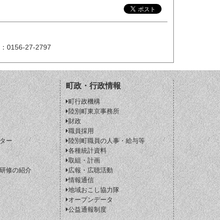
：0156-27-2797
町政・行政情報
町行政機構
陸別町東京事務所
財政
職員採用
ター
陸別町職員の人事・給与等
各種統計資料
取組・計画
研修の紹介
広報・広聴活動
情報通信
地域おこし協力隊
オープンデータ
公益通報制度