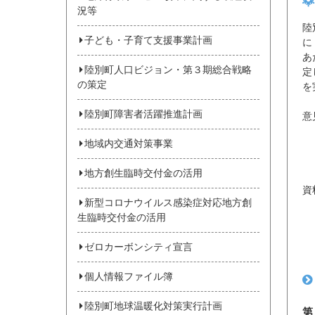
況等
陸
子ども・子育て支援事業計画
に
あ
陸別町人口ビジョン・第３期総合戦略
定
の策定
を
陸別町障害者活躍推進計画
意
令
地域内交通対策事業
※
※
地方創生臨時交付金の活用
資
新型コロナウイルス感染症対応地方創
場
生臨時交付金の活用
時
休
ゼロカーボンシティ宣言
連
個人情報ファイル簿
陸別町地球温暖化対策実行計画
第