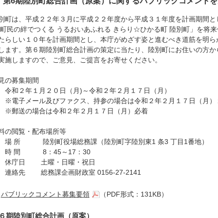
第6期陸別町総合計画（原案）に関するパブリックコメントを
別町は、平成２２年３月に平成２２年度から平成３１年度を計画期間と
 町民の絆でつくる うるおいあふれる きらり☆ひかる町 陸別町」を将
たらしい１０年を計画期間とし、本庁がめざす姿と進むべき道筋を明ら
します。第６期陸別町総合計画の策定に当たり、陸別町にお住いの方か
実施しますので、ご意見、ご提言をお寄せください。
見の募集期間
和２年１月２０日（月)～令和２年２月１７日（月）
電子メール及びファクス、持参の場合は令和２年２月１７日（月）
郵送の場合は令和２年２月１７日（月）必着
料の閲覧・配布場所等
 所 陸別町役場総務課（陸別町字陸別東1 条3 丁目1番地）
 間 8：45～17：30
庁日 土曜・日曜・祝日
絡先 総務課企画財政室 0156-27-2141
パブリックコメント募集要領
（PDF形式：131KB）
６期陸別町総合計画（原案）