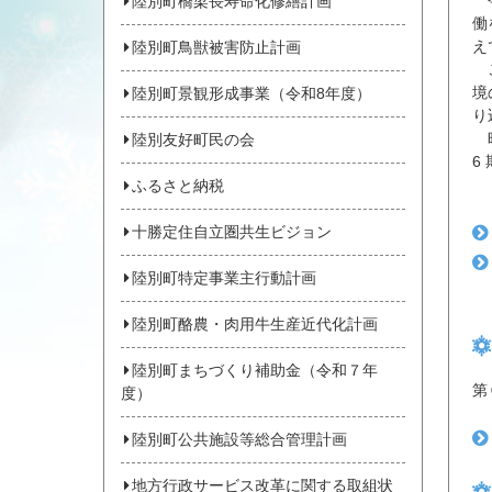
今
陸別町橋梁長寿命化修繕計画
働
え
陸別町鳥獣被害防止計画
こ
境
陸別町景観形成事業（令和8年度）
り
時
陸別友好町民の会
6
ふるさと納税
十勝定住自立圏共生ビジョン
陸別町特定事業主行動計画
陸別町酪農・肉用牛生産近代化計画
陸別町まちづくり補助金（令和７年
第
度）
陸別町公共施設等総合管理計画
地方行政サービス改革に関する取組状