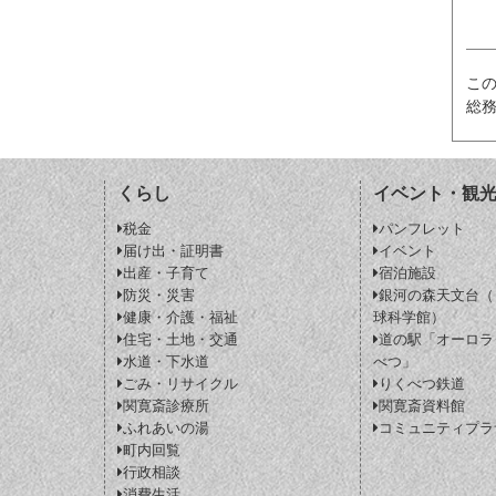
こ
総
くらし
イベント・観
税金
パンフレット
届け出・証明書
イベント
出産・子育て
宿泊施設
防災・災害
銀河の森天文台（
健康・介護・福祉
球科学館）
住宅・土地・交通
道の駅「オーロラ
水道・下水道
べつ」
ごみ・リサイクル
りくべつ鉄道
関寛斎診療所
関寛斎資料館
ふれあいの湯
コミュニティプラ
町内回覧
行政相談
消費生活