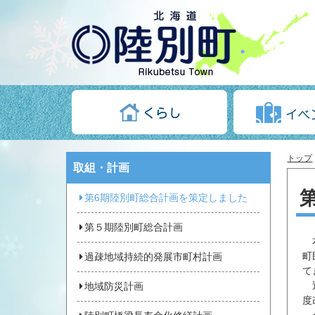
トップ
取組・計画
第6期陸別町総合計画を策定しました
第５期陸別町総合計画
本
町
過疎地域持続的発展市町村計画
て
近
地域防災計画
度