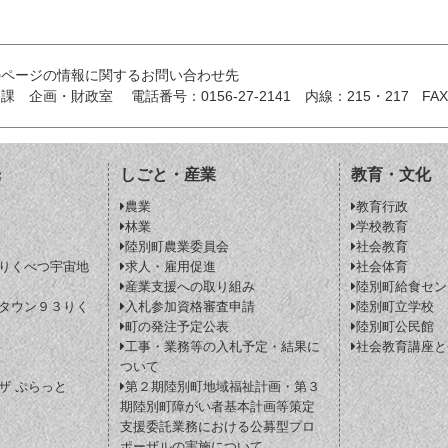
のページの情報に関するお問い合わせ先
務課 企画・財政室
電話番号：0156-27-2141
内線：215・217
FAX
光
しごと・産業
教育・文化
農業
教育行政
林業
学校教育
陸別町農業委員会
社会教育
りくべつ宇宙地
求人・雇用促進
社会体育
産業支援への取り組み
陸別町給食セン
タウン９３りく
入札参加資格審査申請
陸別町立学校
町の発注予定公表
陸別町公民館
工事・業務等の入札予定・結果に
社会教育講座と
ついて
ザ ぷらっと
第２期陸別町地域福祉計画・第３
期陸別町障がい者基本計画等策定
支援委託業務における公募型プロ
ポーザルの実施について