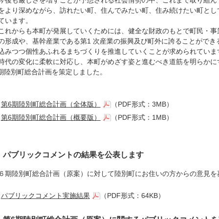
後も厳しさを増すことが予想される社会情勢の中、これまで取り組ん
をより深めながら、訪れたい町、住んでみたい町、住み続けたい町とし
ています。
れからも本町が発展していくためには、健全な財政のもとで町民・事
の形成や、基幹産業である第1 次産業の振興及び町外に誇ることがで
込みつつ個性あふれるまちづくりを推進していくことが求められていま
代の変化に柔軟に対応し、本町がめざす姿と進むべき道筋を明らかにす
 期陸別町総合計画を策定しました。
令和2年
第6期陸別町総合計画（全体版）
（PDF形式：3MB）
第6期陸別町総合計画（概要版）
（PDF形式：1MB）
パブリックコメントの結果を公表します
６期陸別町総合計画（原案）に対して陸別町にお住いの方からの意見を
パブリックコメント実施結果
（PDF形式：64KB）