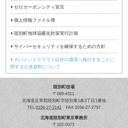
ゼロカーボンシティ宣言
個人情報ファイル簿
陸別町地球温暖化対策実行計画
サイバーセキュリティを確保するための方針
ガバメントクラウド以外の環境へ移行することに
関する公表資料について
陸別町役場
〒089-4311
北海道足寄郡陸別町字陸別東1条3丁目1番地
TEL
0156-27-2141
FAX 0156-27-2797
北海道陸別町東京事務所
〒102-0073