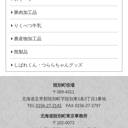
豚肉加工品
りくべつ牛乳
農産物加工品
熊製品
しばれくん・つららちゃんグッズ
陸別町役場
〒089-4311
北海道足寄郡陸別町字陸別東1条3丁目1番地
TEL
0156-27-2141
FAX 0156-27-2797
北海道陸別町東京事務所
〒102-0073