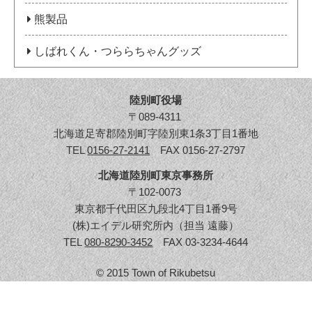
熊製品
しばれくん・つららちゃんグッズ
陸別町役場
〒089-4311
北海道足寄郡陸別町字陸別東1条3丁目1番地
TEL
0156-27-2141
FAX 0156-27-2797
北海道陸別町東京事務所
〒102-0073
東京都千代田区九段北4丁目1番9号
(株)エイデル研究所内（担当 遠藤）
TEL
080-8290-3452
FAX 03-3234-4644
© 2015 Town of Rikubetsu