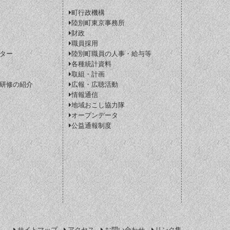
町行政機構
陸別町東京事務所
財政
職員採用
ター
陸別町職員の人事・給与等
各種統計資料
取組・計画
研修の紹介
広報・広聴活動
情報通信
地域おこし協力隊
オープンデータ
公益通報制度
サイトマップ
アクセス
お問い合わせ
リンク集