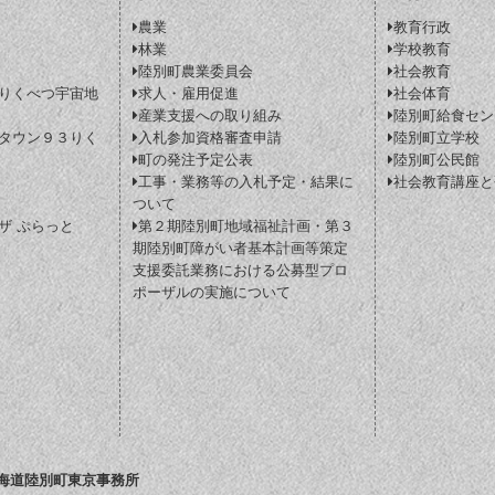
農業
教育行政
林業
学校教育
陸別町農業委員会
社会教育
りくべつ宇宙地
求人・雇用促進
社会体育
産業支援への取り組み
陸別町給食セン
タウン９３りく
入札参加資格審査申請
陸別町立学校
町の発注予定公表
陸別町公民館
工事・業務等の入札予定・結果に
社会教育講座と
ついて
ザ ぷらっと
第２期陸別町地域福祉計画・第３
期陸別町障がい者基本計画等策定
支援委託業務における公募型プロ
ポーザルの実施について
海道陸別町東京事務所