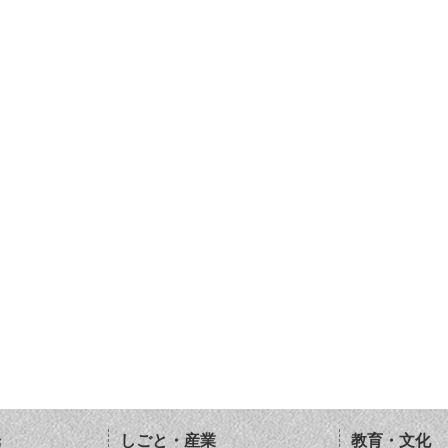
光
しごと・産業
教育・文化