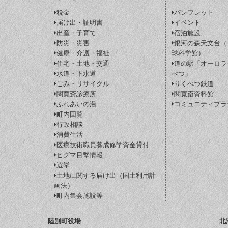
税金
パンフレット
届け出・証明書
イベント
出産・子育て
宿泊施設
防災・災害
銀河の森天文台（
健康・介護・福祉
球科学館）
住宅・土地・交通
道の駅「オーロラ
水道・下水道
べつ」
ごみ・リサイクル
りくべつ鉄道
関寛斎診療所
関寛斎資料館
ふれあいの湯
コミュニティプラ
町内回覧
行政相談
消費生活
医療技術職員養成修学資金貸付
ヒグマ目撃情報
選挙
土地に関する届け出（国土利用計
画法）
町内集会施設等
陸別町役場
北