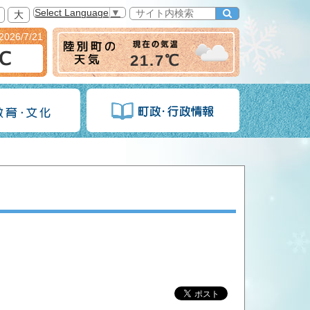
Select Language
▼
大
2026/7/21
6℃
21.7℃