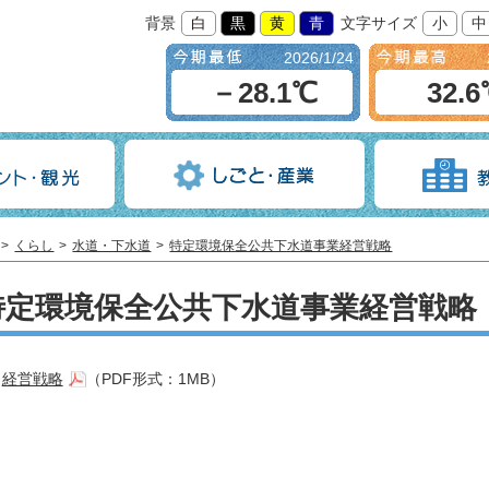
背景
白
黒
黄
青
文字サイズ
小
中
2026/1/24
－28.1℃
32.
くらし
水道・下水道
特定環境保全公共下水道事業経営戦略
特定環境保全公共下水道事業経営戦略
経営戦略
（PDF形式：1MB）