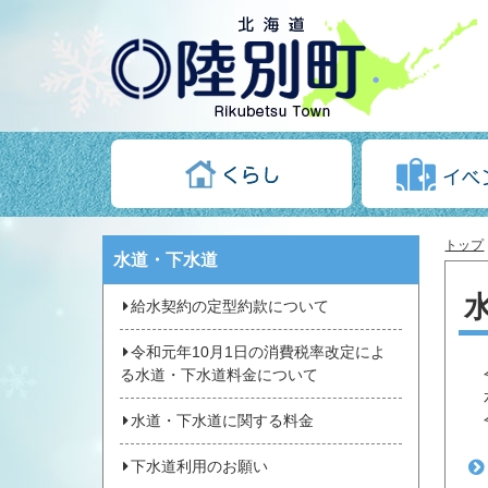
トップ
水道・下水道
給水契約の定型約款について
令和元年10月1日の消費税率改定によ
令
る水道・下水道料金について
水
令
水道・下水道に関する料金
下水道利用のお願い