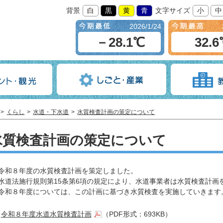
背景
白
黒
黄
青
文字サイズ
小
中
2026/1/24
－28.1℃
32.
くらし
水道・下水道
水質検査計画の策定について
水質検査計画の策定について
和８年度の水質検査計画を策定しました。
道法施行規則第15条第6項の規定により、水道事業者は水質検査計画
和８年度については、この計画に基づき水質検査を実施していきます
令和８年度水道水質検査計画
（PDF形式：693KB）