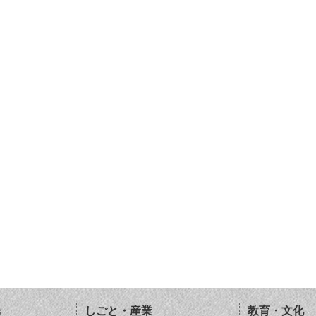
光
しごと・産業
教育・文化