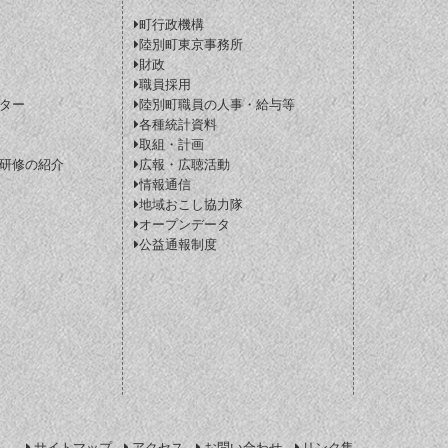
町行政機構
陸別町東京事務所
財政
職員採用
ター
陸別町職員の人事・給与等
各種統計資料
取組・計画
研修の紹介
広報・広聴活動
情報通信
地域おこし協力隊
オープンデータ
公益通報制度
サイトマップ
アクセス
お問い合わせ
リンク集