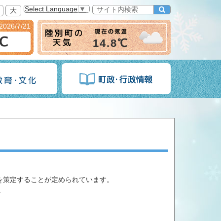
Select Language
▼
大
2026/7/21
6℃
14.8℃
を策定することが定められています。
。