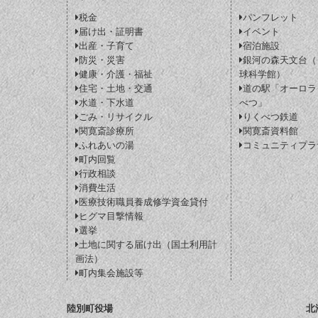
税金
パンフレット
届け出・証明書
イベント
出産・子育て
宿泊施設
防災・災害
銀河の森天文台（
健康・介護・福祉
球科学館）
住宅・土地・交通
道の駅「オーロラ
水道・下水道
べつ」
ごみ・リサイクル
りくべつ鉄道
関寛斎診療所
関寛斎資料館
ふれあいの湯
コミュニティプラ
町内回覧
行政相談
消費生活
医療技術職員養成修学資金貸付
ヒグマ目撃情報
選挙
土地に関する届け出（国土利用計
画法）
町内集会施設等
陸別町役場
北