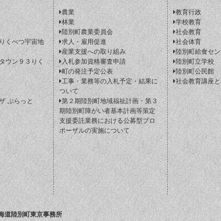
農業
教育行政
林業
学校教育
陸別町農業委員会
社会教育
りくべつ宇宙地
求人・雇用促進
社会体育
産業支援への取り組み
陸別町給食セン
タウン９３りく
入札参加資格審査申請
陸別町立学校
町の発注予定公表
陸別町公民館
工事・業務等の入札予定・結果に
社会教育講座と
ついて
ザ ぷらっと
第２期陸別町地域福祉計画・第３
期陸別町障がい者基本計画等策定
支援委託業務における公募型プロ
ポーザルの実施について
海道陸別町東京事務所