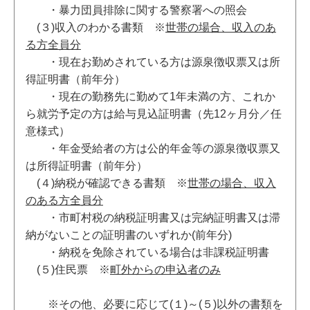
・暴力団員排除に関する警察署への照会
(３)収入のわかる書類 ※
世帯の場合、収入のあ
る方全員分
・現在お勤めされている方は源泉徴収票又は所
得証明書（前年分）
・現在の勤務先に勤めて1年未満の方、これか
ら就労予定の方は給与見込証明書（先12ヶ月分／任
意様式）
・年金受給者の方は公的年金等の源泉徴収票又
は所得証明書（前年分）
(４)納税が確認できる書類 ※
世帯の場合、収入
のある方全員分
・市町村税の納税証明書又は完納証明書又は滞
納がないことの証明書のいずれか(前年分)
・納税を免除されている場合は非課税証明書
(５)住民票 ※
町外からの申込者のみ
※その他、必要に応じて(１)～(５)以外の書類を