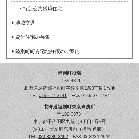
特定公共賃貸住宅
地域交通
貸付住宅の募集
陸別町町有宅地分譲のご案内
陸別町役場
〒089-4311
北海道足寄郡陸別町字陸別東1条3丁目1番地
TEL
0156-27-2141
FAX 0156-27-2797
北海道陸別町東京事務所
〒102-0073
東京都千代田区九段北4丁目1番9号
(株)エイデル研究所内（担当 遠藤）
TEL
080-8290-3452
FAX 03-3234-4644