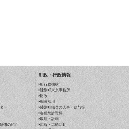
町政・行政情報
町行政機構
陸別町東京事務所
財政
職員採用
ター
陸別町職員の人事・給与等
各種統計資料
取組・計画
研修の紹介
広報・広聴活動