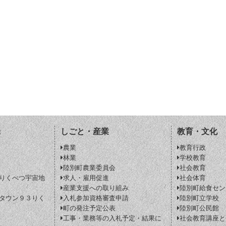
光
しごと・産業
教育・文化
農業
教育行政
林業
学校教育
陸別町農業委員会
社会教育
りくべつ宇宙地
求人・雇用促進
社会体育
産業支援への取り組み
陸別町給食セン
タウン９３りく
入札参加資格審査申請
陸別町立学校
町の発注予定公表
陸別町公民館
工事・業務等の入札予定・結果に
社会教育講座と