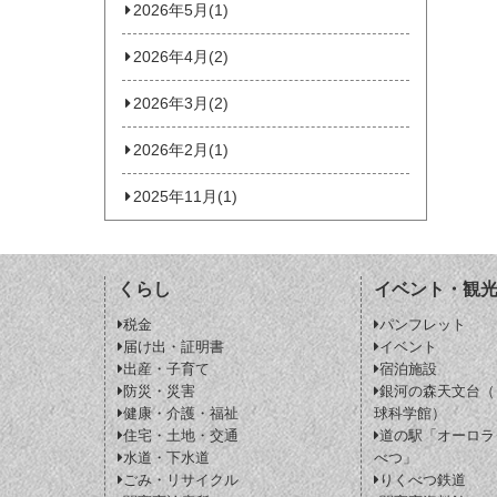
2026年5月(1)
2026年4月(2)
2026年3月(2)
2026年2月(1)
2025年11月(1)
くらし
イベント・観
税金
パンフレット
届け出・証明書
イベント
出産・子育て
宿泊施設
防災・災害
銀河の森天文台（
健康・介護・福祉
球科学館）
住宅・土地・交通
道の駅「オーロラ
水道・下水道
べつ」
ごみ・リサイクル
りくべつ鉄道