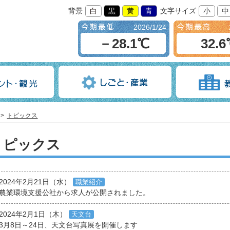
背景
白
黒
黄
青
文字サイズ
小
中
2026/1/24
－28.1℃
32.
トピックス
トピックス
2024年2月21日（水）
職業紹介
農業環境支援公社から求人が公開されました。
2024年2月1日（木）
天文台
3月8日～24日、天文台写真展を開催します