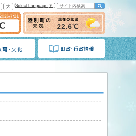
Select Language
▼
大
2026/7/21
6℃
22.6℃