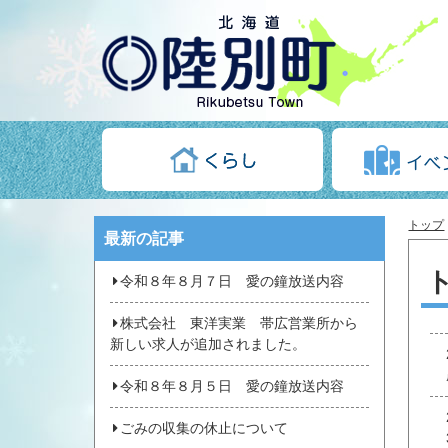
トップ
最新の記事
令和８年８月７日 愛の鐘放送内容
株式会社 東洋実業 帯広営業所から
新しい求人が追加されました。
令和８年８月５日 愛の鐘放送内容
ごみの収集の休止について