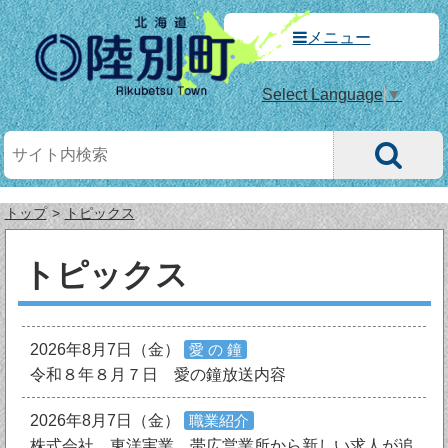
メニュー
Select Language
▼
トップ
トピックス
トピックス
2026年8月7日（金）
愛 の 鐘
令和８年８月７日 愛の鐘放送内容
2026年8月7日（金）
職業紹介
株式会社 東洋実業 帯広営業所から新しい求人が追