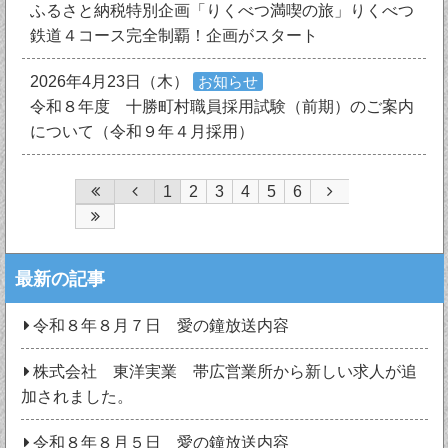
ふるさと納税特別企画「りくべつ満喫の旅」りくべつ
鉄道４コース完全制覇！企画がスタート
2026年4月23日（木）
お知らせ
令和８年度 十勝町村職員採用試験（前期）のご案内
について（令和９年４月採用）
1
2
3
4
5
6
最新の記事
令和８年８月７日 愛の鐘放送内容
株式会社 東洋実業 帯広営業所から新しい求人が追
加されました。
令和８年８月５日 愛の鐘放送内容