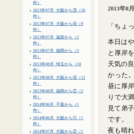
件）
2013年
2013年07月_大阪から③（16
件）
2013年07月_大阪から④（9
「ちょっ
件）
2013年07月_滋賀から（2
本日は
件）
2013年07月_福岡から（2
と厚岸
件）
天気の
2013年08月_埼玉から（10
件）
かった
2013年08月_大阪から⑤（12
件）
昼に厚
2013年08月_福岡から②（2
りで大
件）
2014年06月_千葉から（1
見て弟
件）
2014年06月_大阪から①（1
です。
件）
夜も晴
2014年07月_大阪から②（1