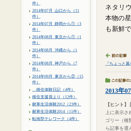
件）
ネタリ
2014年07月_山口から（11
件）
本物の
2014年07月_静岡から①（3
も新鮮
件）
2014年08月_東京から①（1
件）
2014年08月_沖縄から（1
件）
2014年08月_神戸から（7
『ちょっと暮
件）
2014年09月_東京から②（15
件）
…移住体験日記（4件）
2013年
移住支援員より（12件）
耐寒生活体験2012（23件）
【ヒント】
耐寒生活体験2014（11件）
上に表示さ
転地型テレワーク（4件）
ゴリー（種
ら記事を選