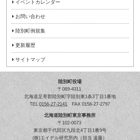
イベントカレンダー
お問い合わせ
陸別町例規集
更新履歴
サイトマップ
陸別町役場
〒089-4311
北海道足寄郡陸別町字陸別東1条3丁目1番地
TEL
0156-27-2141
FAX 0156-27-2797
北海道陸別町東京事務所
〒102-0073
東京都千代田区九段北4丁目1番9号
(株)エイデル研究所内（担当 遠藤）