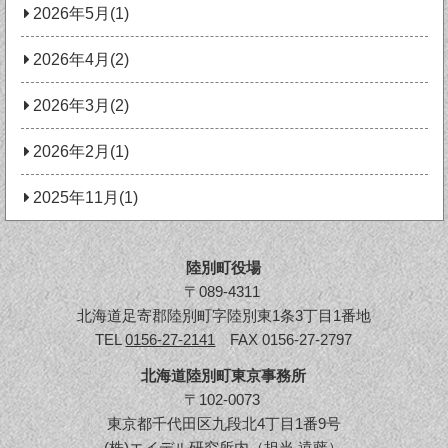
2026年5月(1)
2026年4月(2)
2026年3月(2)
2026年2月(1)
2025年11月(1)
陸別町役場
〒089-4311
北海道足寄郡陸別町字陸別東1条3丁目1番地
TEL
0156-27-2141
FAX 0156-27-2797
北海道陸別町東京事務所
〒102-0073
東京都千代田区九段北4丁目1番9号
(株)エイデル研究所内（担当 遠藤）