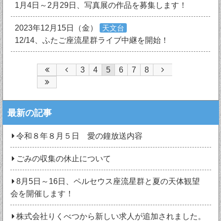
1月4日～2月29日、写真展の作品を募集します！
2023年12月15日（金）
天文台
12/14、ふたご座流星群ライブ中継を開始！
3
4
5
6
7
8
最新の記事
令和８年８月５日 愛の鐘放送内容
ごみの収集の休止について
8月5日～16日、ペルセウス座流星群と夏の天体観望
会を開催します！
株式会社りくべつから新しい求人が追加されました。