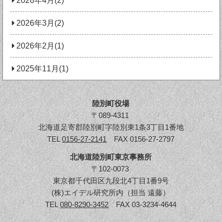
2026年4月(2)
2026年3月(2)
2026年2月(1)
2025年11月(1)
陸別町役場
〒089-4311
北海道足寄郡陸別町字陸別東1条3丁目1番地
TEL
0156-27-2141
FAX 0156-27-2797
北海道陸別町東京事務所
〒102-0073
東京都千代田区九段北4丁目1番9号
(株)エイデル研究所内（担当 遠藤）
TEL
080-8290-3452
FAX 03-3234-4644