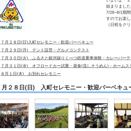
いよいよ「２
始まりました
7/28~8
すのでお楽し
（日程をクリ
７月２８日(日)入町セレモニー・歓迎バーベキュー
７月２９日(月) テント設営・グルメコンテスト
７月３０日(火) ふるさと銀河線りくべつ鉄道乗車体験・カレーパー
７月３１日(水) オフロードカー試乗・昼食(流しそうめん)・ホームス
８月１日(木) お別れセレモニー
７月２８日(日) 入町セレモニー・歓迎バーベキュ