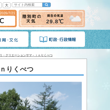
大
2026/7/21
6℃
29.8℃
リ・クリエーションサマ－ｉｎりくべつ
ｎりくべつ