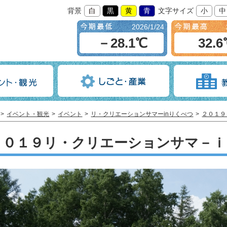
背景
白
黒
黄
青
文字サイズ
小
中
2026/1/24
－28.1℃
32.
イベント・観光
イベント
リ・クリエーションサマーinりくべつ
２０１９
２０１９リ・クリエーションサマ－ｉ