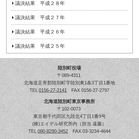
議決結果 平成２８年
議決結果 平成２７年
議決結果 平成２６年
議決結果 平成２５年
陸別町役場
〒089-4311
北海道足寄郡陸別町字陸別東1条3丁目1番地
TEL
0156-27-2141
FAX 0156-27-2797
北海道陸別町東京事務所
〒102-0073
東京都千代田区九段北4丁目1番9号
(株)エイデル研究所内（担当 遠藤）
TEL
080-8290-3452
FAX 03-3234-4644