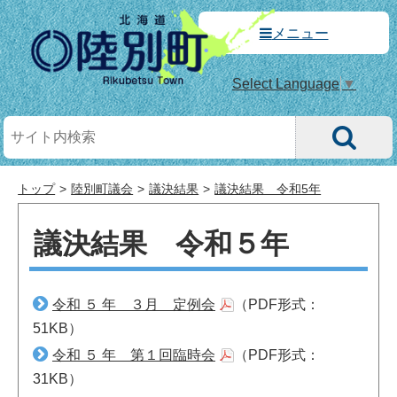
メニュー
Select Language
▼
トップ
陸別町議会
議決結果
議決結果 令和5年
議決結果 令和５年
令和 ５ 年 ３月 定例会
（PDF形式：
51KB）
令和 ５ 年 第１回臨時会
（PDF形式：
31KB）