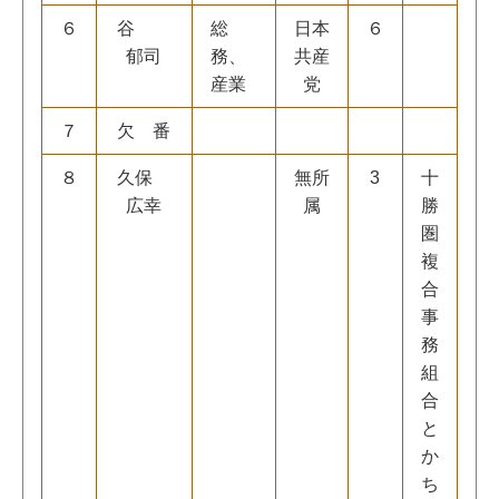
６
谷
総
日本
６
郁司
務、
共産
産業
党
７
欠 番
８
久保
無所
3
十
広幸
属
勝
圏
複
合
事
務
組
合
と
か
ち