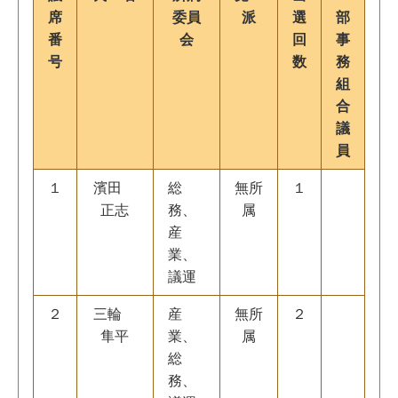
席
委員
派
選
部
番
会
回
事
号
数
務
組
合
議
員
１
濱田
総
無所
１
正志
務、
属
産
業、
議運
２
三輪
産
無所
２
隼平
業、
属
総
務、