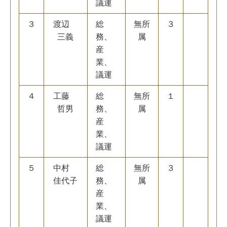
議運
３
渡辺
総
無所
３
三義
務、
属
産
業、
議運
４
工藤
総
無所
１
哲男
務、
属
産
業、
議運
５
中村
総
無所
３
佳代子
務、
属
産
業、
議運