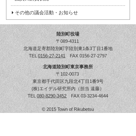
その他の議会活動・お知らせ
陸別町役場
〒089-4311
北海道足寄郡陸別町字陸別東1条3丁目1番地
TEL
0156-27-2141
FAX 0156-27-2797
北海道陸別町東京事務所
〒102-0073
東京都千代田区九段北4丁目1番9号
(株)エイデル研究所内（担当 遠藤）
TEL
080-8290-3452
FAX 03-3234-4644
© 2015 Town of Rikubetsu