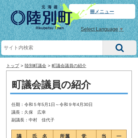
メニュー
Select Language
▼
トップ
陸別町議会
町議会議員の紹介
町議会議員の紹介
任期：令和５年5月1日～令和９年4月30日
議長：久保 広幸
副議長：中村 佳代子
議
氏 名
所属
党
当
一