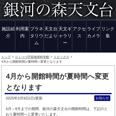
施設紹
利用案
プラネ
天文台
天文ギ
アクセ
ライブ
リンク
介
内
タリウ
だより
ャラリ
ス
カメラ
集
ム
ー
トップ
りくべつ宇宙地球科学館
トピックス
4月から開館時間が夏時間へ変更となります
4月から開館時間が夏時間へ変更
となります
2025年3月9日(日)
お知らせ
更新
4月～9月までの期間、銀河の森天文台の開館時間は、下記のと
おり夏時間へと変更いたします。