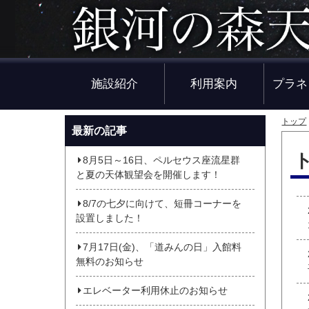
施設紹介
利用案内
プラネ
トップ
最新の記事
8月5日～16日、ペルセウス座流星群
と夏の天体観望会を開催します！
8/7の七夕に向けて、短冊コーナーを
設置しました！
7月17日(金)、「道みんの日」入館料
無料のお知らせ
エレベーター利用休止のお知らせ