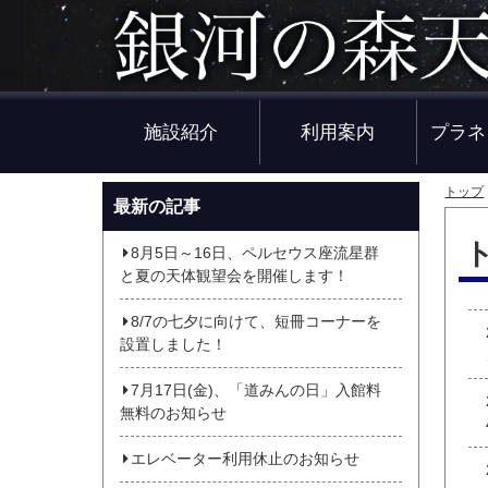
施設紹介
利用案内
プラネ
トップ
最新の記事
8月5日～16日、ペルセウス座流星群
と夏の天体観望会を開催します！
8/7の七夕に向けて、短冊コーナーを
設置しました！
7月17日(金)、「道みんの日」入館料
無料のお知らせ
エレベーター利用休止のお知らせ