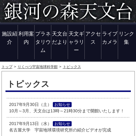
施設紹
利用案
プラネ
天文台
天文ギ
アクセ
ライブ
リンク
介
内
タリウ
だより
ャラリ
ス
カメラ
集
ム
ー
トップ
りくべつ宇宙地球科学館
トピックス
トピックス
2017年9月30日（土）
お知らせ
10月～3月、天文台は13時～21時30分まで開館いたします！
2017年9月13日（水）
お知らせ
名古屋大学 宇宙地球環境研究所の紹介ビデオが完成