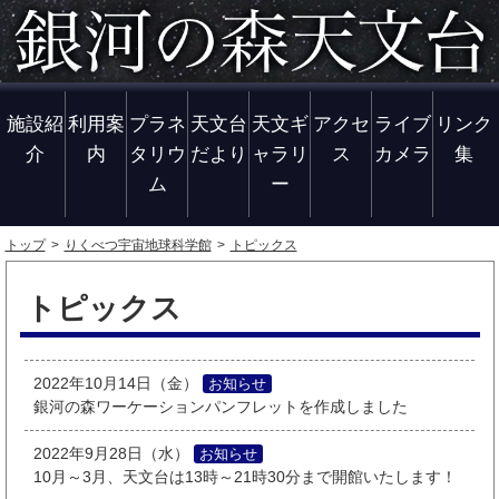
施設紹
利用案
プラネ
天文台
天文ギ
アクセ
ライブ
リンク
介
内
タリウ
だより
ャラリ
ス
カメラ
集
ム
ー
トップ
りくべつ宇宙地球科学館
トピックス
トピックス
2022年10月14日（金）
お知らせ
銀河の森ワーケーションパンフレットを作成しました
2022年9月28日（水）
お知らせ
10月～3月、天文台は13時～21時30分まで開館いたします！