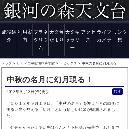
施設紹
利用案
プラネ
天文台
天文ギ
アクセ
ライブ
リンク
介
内
タリウ
だより
ャラリ
ス
カメラ
集
ム
ー
トップ
りくべつ宇宙地球科学館
トピックス
中秋の名月に幻月現る！
中秋の名月に幻月現る！
2013年9月13日(金)
観測
更新
２０１３年９月１９日、「中秋の名月」を迎えた月の両側に
明るい光が見える「幻月」という珍しい現象が観測されまし
た。
虹色がかった明るい光はなんとも不思議な光景で、お月見で