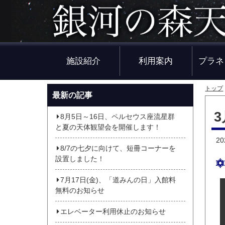
施設紹介
利用案内
プラネ
トップ
最新の記事
8月5日～16日、ペルセウス座流星群
と夏の天体観望会を開催します！
2
8/7の七夕に向けて、短冊コーナーを
設置しました！
7月17日(金)、「道みんの日」入館料
無料のお知らせ
エレベーター利用休止のお知らせ