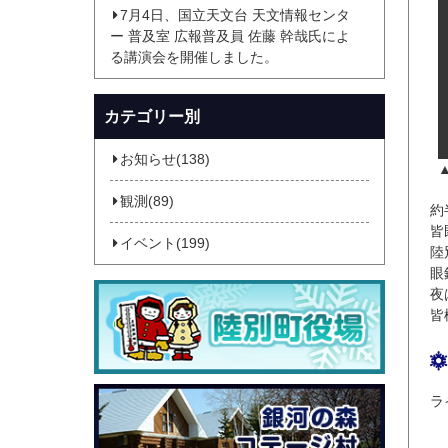
7月4日、国立天文台 天文情報センタ
ー 普及室 広報普及員 佐藤 幹哉氏によ
る講演会を開催しました。
カテゴリー別
お知らせ(138)
観測(89)
約
皆
イベント(199)
陸
眼
夜
皆
ラ