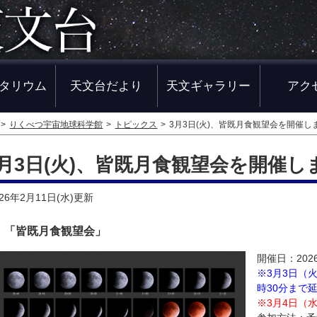
タリウム
天文台だより
天文ギャラリー
アク
りくべつ宇宙地球科学館
トピックス
3月3日(火)、皆既月食観望会を開催し
3月3日(火)、皆既月食観望会を開催し
026年2月11日(水)
更新
「皆既月食観望会」
開催日：202
​※3月3日
時30分まで
※3月4日（