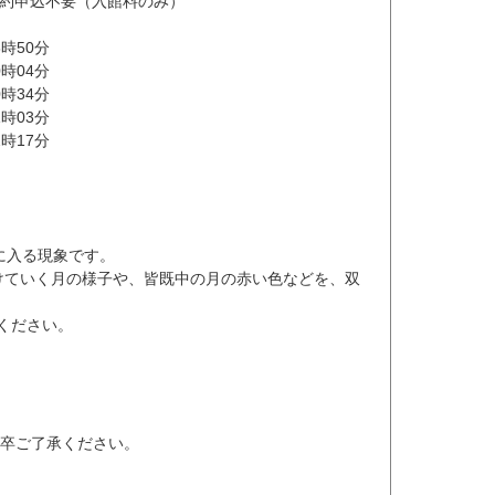
約申込不要（入館料のみ）
時50分
時04分
時34分
時03分
時17分
に入る現象です。
欠けていく月の様子や、皆既中の月の赤い色などを、双
ください。
何卒ご了承ください。