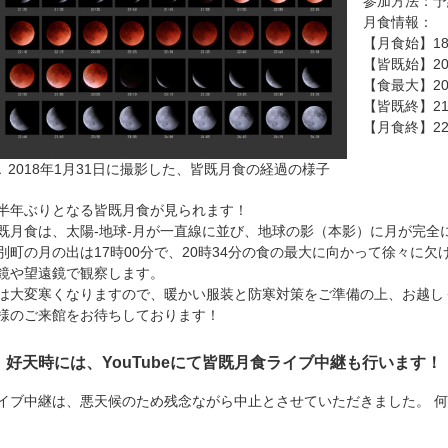
参加方法：予
月食情報：
【月食始】18
【皆既始】20
【食最大】20
【皆既終】21
【月食終】22
▲ 2018年1月31日に撮影した、皆既月食の経過の様子
半年ぶりとなる皆既月食が見られます！
既月食は、太陽-地球-月が一直線に並び、地球の影（本影）に月が完全
別町の月の出は17時00分で、20時34分の食の最大に向かって徐々に
鏡や望遠鏡で観察します。
は大変寒くなりますので、暖かい服装と防寒対策をご準備の上、お越し
様のご来館をお待ちしております！
好天時には、YouTubeにて皆既月食ライブ中継も行います！
イブ中継は、悪天候のため残念ながら中止とさせていただきました。 