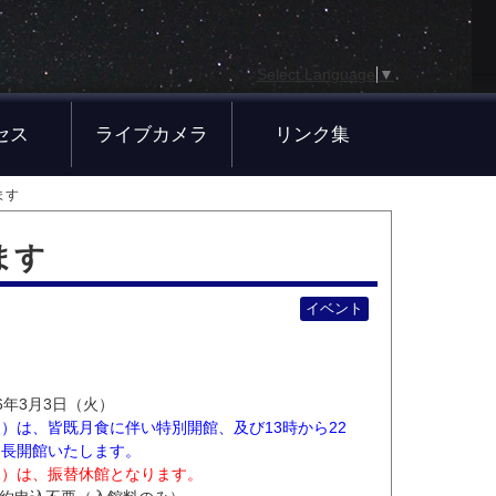
Select Language
▼
セス
ライブカメラ
リンク集
ます
ます
イベント
6年3月3日（火）
（火）は、皆既月食に伴い特別開館、及び13時から22
延長開館いたします。
水）は、振替休館となります。