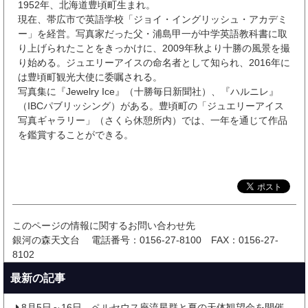
1952年、北海道豊頃町生まれ。
現在、帯広市で英語学校「ジョイ・イングリッシュ・アカデミ
ー」を経営。写真家だった父・浦島甲一が中学英語教科書に取
り上げられたことをきっかけに、2009年秋より十勝の風景を撮
り始める。ジュエリーアイスの命名者として知られ、2016年に
は豊頃町観光大使に委嘱される。
写真集に『Jewelry Ice』（十勝毎日新聞社）、『ハルニレ』
（IBCパブリッシング）がある。豊頃町の「ジュエリーアイス
写真ギャラリー」（さくら休憩所内）では、一年を通じて作品
を鑑賞することができる。
このページの情報に関するお問い合わせ先
銀河の森天文台
電話番号：0156-27-8100
FAX：0156-27-
8102
最新の記事
8月5日～16日、ペルセウス座流星群と夏の天体観望会を開催