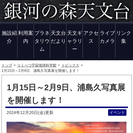
施設紹
利用案
プラネ
天文台
天文ギ
アクセ
ライブ
リンク
介
内
タリウ
だより
ャラリ
ス
カメラ
集
ム
ー
トップ
りくべつ宇宙地球科学館
トピックス
1月15日～2月9日、浦島久写真展を開催します！
1月15日～2月9日、浦島久写真展
を開催します！
2024年12月20日(金)
イベント
更新