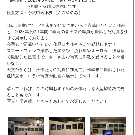
開催期間：2023年3月8日（金）～3月24日（日）
※月曜・火曜は休館日です
観覧方法：予約申込不要（入館料のみ）
1階展示室にて、2月末までに皆さまからご応募いただいた作品
と、2023年度の1年間に銀河の森天文台職員が撮影した写真を併
せて展示しております。
今回もご応募いただいた作品は力作ぞろいで感動します！
スマートフォンで撮影した星空や、流れ星やオーロラ、望遠鏡
で撮影した星雲まで、さまざまな写真に刺激を受けること間違
いなし。
天文台からは、天体たちの写真に加えて、昨年末に撮影された
低緯度オーロラの写真や動画を展示しております。
晴れていれば、この時期おすすめの天体たちを大型望遠鏡で見
ることもできます。
写真と望遠鏡、どちらもあわせてお楽しみください！