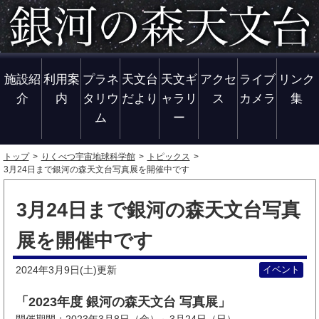
施設紹
利用案
プラネ
天文台
天文ギ
アクセ
ライブ
リンク
介
内
タリウ
だより
ャラリ
ス
カメラ
集
ム
ー
トップ
りくべつ宇宙地球科学館
トピックス
3月24日まで銀河の森天文台写真展を開催中です
3月24日まで銀河の森天文台写真
展を開催中です
2024年3月9日(土)
イベント
更新
「2023年度 銀河の森天文台 写真展」