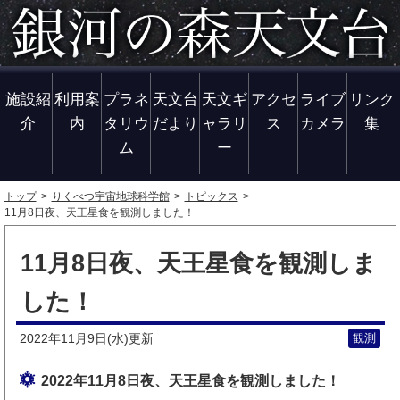
施設紹
利用案
プラネ
天文台
天文ギ
アクセ
ライブ
リンク
介
内
タリウ
だより
ャラリ
ス
カメラ
集
ム
ー
トップ
りくべつ宇宙地球科学館
トピックス
11月8日夜、天王星食を観測しました！
11月8日夜、天王星食を観測しま
した！
2022年11月9日(水)
観測
更新
2022年11月8日夜、天王星食を観測しました！