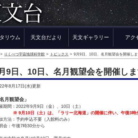
タリウム
天文台だより
天文ギャラリー
アク
りくべつ宇宙地球科学館
トピックス
9月9日、10日、名月観望会を開催し
9月9日、10日、名月観望会を開催し
022年8月17日(水)
更新
名月観望会」
催期間：2022年9月9日（金）、10日（土）
※ 9月10日（土）は、「ラリー北海道」の開催に伴い、午後3
加方法：予約申込不要（入館料のみ）
明会：午後7時30分から