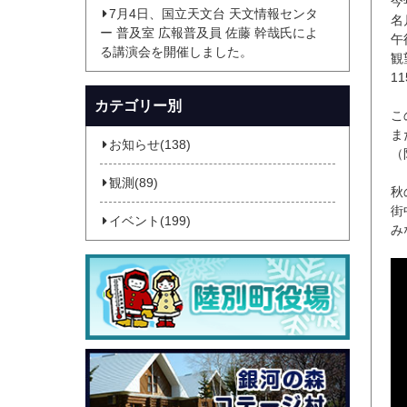
今
7月4日、国立天文台 天文情報センタ
名
ー 普及室 広報普及員 佐藤 幹哉氏によ
午
る講演会を開催しました。
観
1
カテゴリー別
こ
ま
お知らせ(138)
（
観測(89)
秋
街
イベント(199)
み