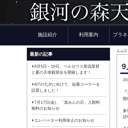
施設紹介
利用案内
プラネ
トップ
最新の記事
8月5日～16日、ペルセウス座流星群
と夏の天体観望会を開催します！
2
8/7の七夕に向けて、短冊コーナーを
設置しました！
「
開
7月17日(金)、「道みんの日」入館料
無料のお知らせ
参
説
エレベーター利用休止のお知らせ