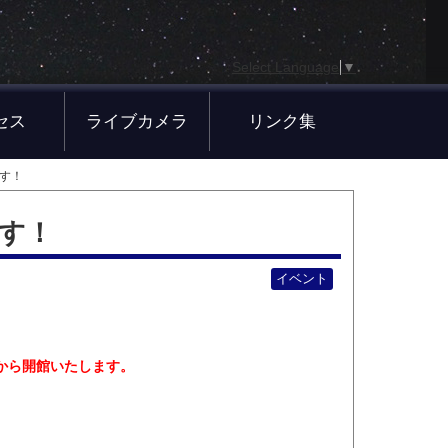
Select Language
▼
セス
ライブカメラ
リンク集
ます！
ます！
イベント
時から開館いたします。