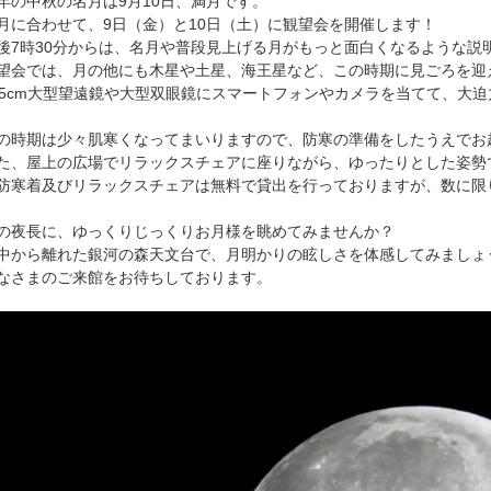
年の中秋の名月は9月10日、満月です。
月に合わせて、9日（金）と10日（土）に観望会を開催します！
後7時30分からは、名月や普段見上げる月がもっと面白くなるような説
望会では、月の他にも木星や土星、海王星など、この時期に見ごろを迎
15cm大型望遠鏡や大型双眼鏡にスマートフォンやカメラを当てて、大
の時期は少々肌寒くなってまいりますので、防寒の準備をしたうえでお
た、屋上の広場でリラックスチェアに座りながら、ゆったりとした姿勢
防寒着及びリラックスチェアは無料で貸出を行っておりますが、数に限
の夜長に、ゆっくりじっくりお月様を眺めてみませんか？
中から離れた銀河の森天文台で、月明かりの眩しさを体感してみましょ
なさまのご来館をお待ちしております。