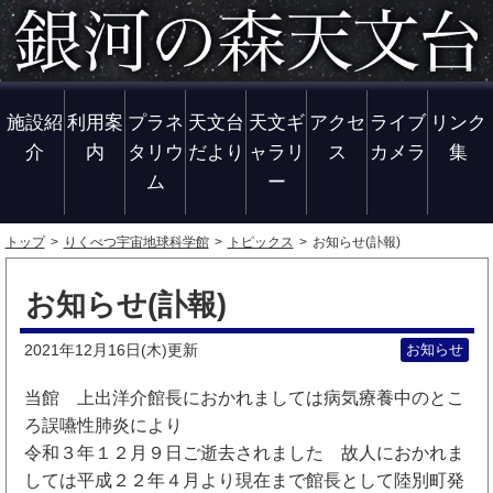
施設紹
利用案
プラネ
天文台
天文ギ
アクセ
ライブ
リンク
介
内
タリウ
だより
ャラリ
ス
カメラ
集
ム
ー
トップ
りくべつ宇宙地球科学館
トピックス
お知らせ(訃報)
お知らせ(訃報)
2021年12月16日(木)
お知らせ
更新
当館 上出洋介館長におかれましては病気療養中のとこ
ろ誤嚥性肺炎により
令和３年１２月９日ご逝去されました 故人におかれま
しては平成２２年４月より現在まで館長として陸別町発