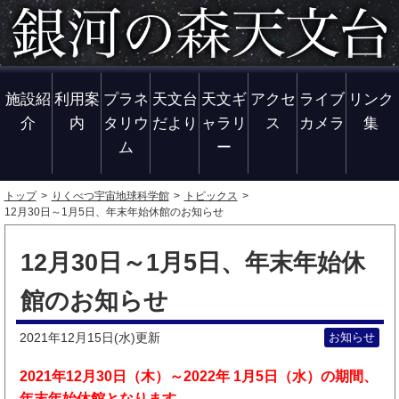
施設紹
利用案
プラネ
天文台
天文ギ
アクセ
ライブ
リンク
介
内
タリウ
だより
ャラリ
ス
カメラ
集
ム
ー
トップ
りくべつ宇宙地球科学館
トピックス
12月30日～1月5日、年末年始休館のお知らせ
12月30日～1月5日、年末年始休
館のお知らせ
2021年12月15日(水)
お知らせ
更新
2021年12月30日（木）～2022年 1月5日（水）の期間、
年末年始休館となります。