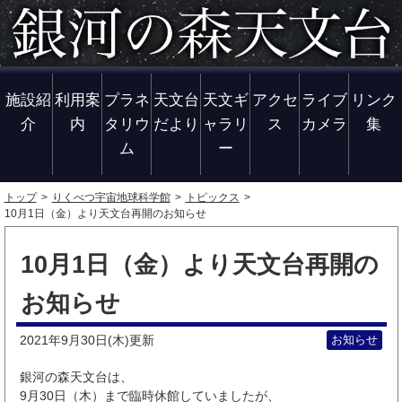
施設紹
利用案
プラネ
天文台
天文ギ
アクセ
ライブ
リンク
介
内
タリウ
だより
ャラリ
ス
カメラ
集
ム
ー
トップ
りくべつ宇宙地球科学館
トピックス
10月1日（金）より天文台再開のお知らせ
10月1日（金）より天文台再開の
お知らせ
2021年9月30日(木)
お知らせ
更新
銀河の森天文台は、
9月30日（木）まで臨時休館していましたが、