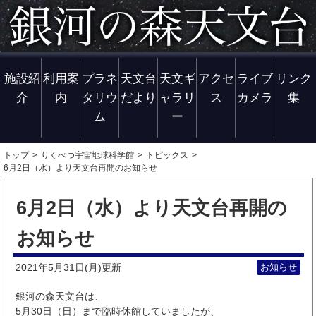
施設紹
利用案
プラネ
天文台
天文ギ
アクセ
ライブ
リンク
介
内
タリウ
だより
ャラリ
ス
カメラ
集
ム
ー
トップ
りくべつ宇宙地球科学館
トピックス
6月2日（水）より天文台再開のお知らせ
6月2日（水）より天文台再開の
お知らせ
2021年5月31日(月)
お知らせ
更新
銀河の森天文台は、
5月30日（日）まで臨時休館していましたが、