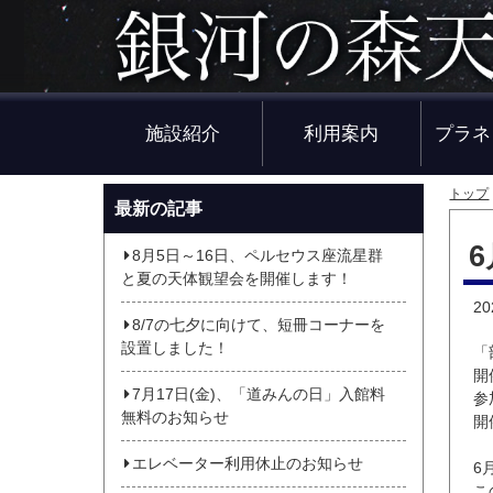
施設紹介
利用案内
プラネ
トップ
最新の記事
8月5日～16日、ペルセウス座流星群
と夏の天体観望会を開催します！
2
8/7の七夕に向けて、短冊コーナーを
設置しました！
「
開
7月17日(金)、「道みんの日」入館料
参
無料のお知らせ
開
エレベーター利用休止のお知らせ
6
こ