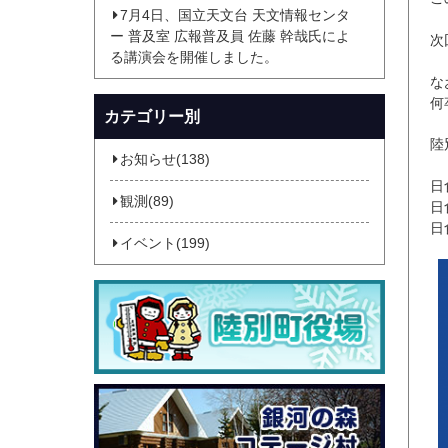
7月4日、国立天文台 天文情報センタ
ー 普及室 広報普及員 佐藤 幹哉氏によ
次
る講演会を開催しました。
な
何
カテゴリー別
陸
お知らせ(138)
日
観測(89)
日
日
イベント(199)