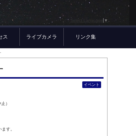
Select Language
▼
セス
ライブカメラ
リンク集
す
す
イベント
中止）
います。