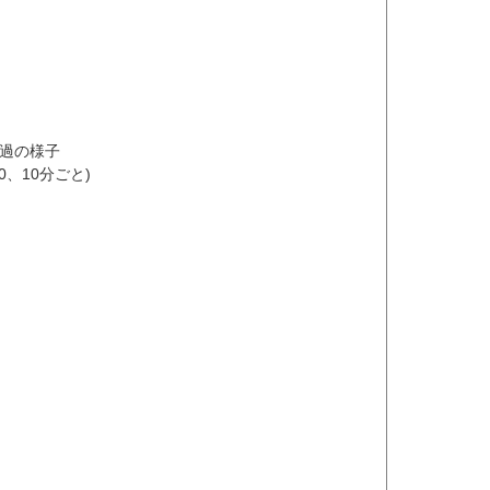
過の様子
:40、10分ごと)