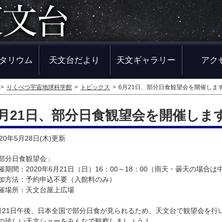
タリウム
天文台だより
天文ギャラリー
アク
りくべつ宇宙地球科学館
トピックス
6月21日、部分日食観望会を開催しま
6月21日、部分日食観望会を開催しま
020年5月28日(木)
更新
部分日食観望会」
催期間：2020年6月21日（日）16：00～18：00（雨天・曇天の場合は
加方法：予約申込不要（入館料のみ）
催場所：天文台屋上広場
月21日午後、日本全国で部分日食が見られるため、天文台で観望会を行
の珍しい天文ショーをみんなで観察しましょう！