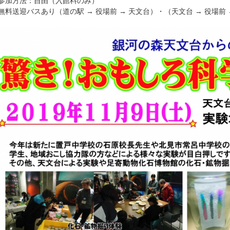
加方法：自由（入館料のみ）
料送迎バスあり（道の駅 → 役場前 → 天文台）・（天文台 → 役場前