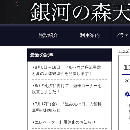
施設紹介
利用案内
プラネ
トップ
最新の記事
8月5日～16日、ペルセウス座流星群
と夏の天体観望会を開催します！
2
8/7の七夕に向けて、短冊コーナーを
設置しました！
7月17日(金)、「道みんの日」入館料
「
無料のお知らせ
開
実
エレベーター利用休止のお知らせ
プ