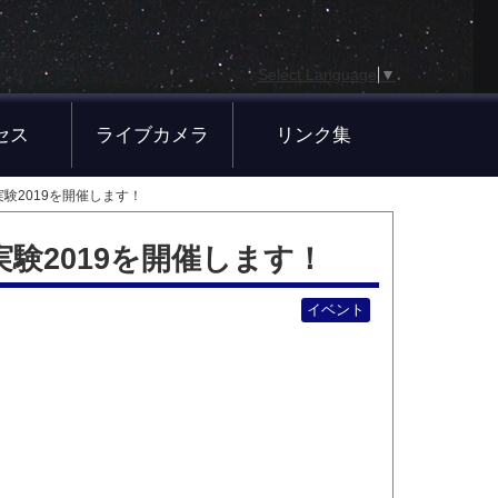
Select Language
▼
セス
ライブカメラ
リンク集
験2019を開催します！
験2019を開催します！
イベント
。