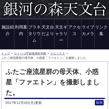
施設紹
利用案
プラネ
天文台
天文ギ
アクセ
ライブ
リンク
介
内
タリウ
だより
ャラリ
ス
カメラ
集
ム
ー
トップ
りくべつ宇宙地球科学館
トピックス
ふたご座流星群の母天体、小惑星「ファエトン」を撮影しました。
ふたご座流星群の母天体、小惑
星「ファエトン」を撮影しまし
た。
2017年12月4日(月)
観測
更新