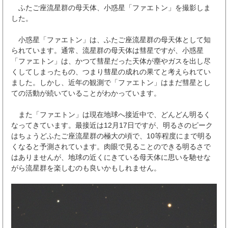
ふたご座流星群の母天体、小惑星「ファエトン」を撮影しま
した。
小惑星「ファエトン」は、ふたご座流星群の母天体として知
られています。通常、流星群の母天体は彗星ですが、小惑星
「ファエトン」は、かつて彗星だった天体が塵やガスを出し尽
くしてしまったもの、つまり彗星の成れの果てと考えられてい
ました。しかし、近年の観測で「ファエトン」はまだ彗星とし
ての活動が続いていることがわかっています。
また「ファエトン」は現在地球へ接近中で、どんどん明るく
なってきています。最接近は12月17日ですが、明るさのピーク
はちょうどふたご座流星群の極大の頃で、10等程度にまで明る
くなると予測されています。肉眼で見ることのできる明るさで
はありませんが、地球の近くにきている母天体に思いを馳せな
がら流星群を楽しむのも良いかもしれません。